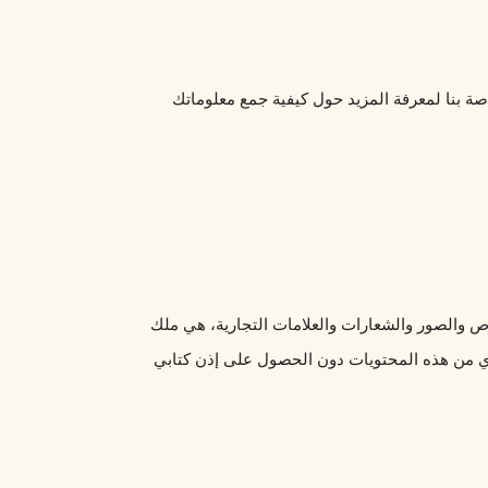
نحن نلتزم بحماية خصوصيتك. يرجى الاطلاع على سياسة الخصوصية الخاصة بنا لمعرفة المزيد حول كيفية جمع معلوماتك 
جميع المحتويات والعناصر الموجودة على هذا الموقع، بما في ذلك النصوص والصور والشعارات والعلامات التجارية، هي ملك 
لـ [اسم الموقع] أو مرخصة لنا. لا يجوز لك نسخ أو توزيع أو تعديل أو نشر أي من هذه المحتويات دون الحصول على إذن كتابي 