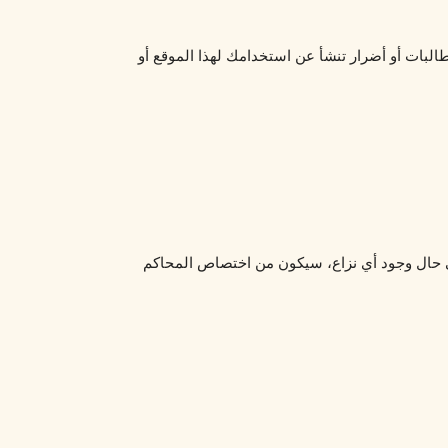
أنت توافق على تعويض [شيخ روحاني] والمسؤولين والموظفين من أي مطالبات أو أضرار تنشأ عن استخدامك لهذا الموقع أو 
تخضع هذه الاتفاقية وتفسر وفقًا للقوانين السارية في [سلطنة عمان]. في حال وجود أي نزاع، سيكون من اختصاص المحاكم 