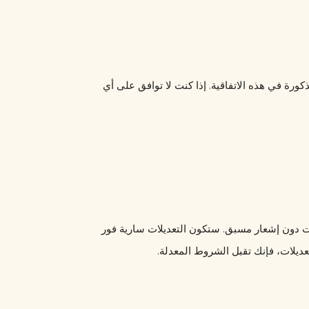
باستخدامك لهذا الموقع، فإنك توافق على الالتزام بالشروط والأحكام المذكورة في هذه الاتفاقية. إذا كنت لا توافق على أي 
يحتفظ [اسم الموقع] بالحق في تعديل أو تحديث هذه الاتفاقية في أي وقت دون إشعار مسبق. ستكون التعديلات سارية فور 
عديلات، فإنك تقبل الشروط المعدلة.